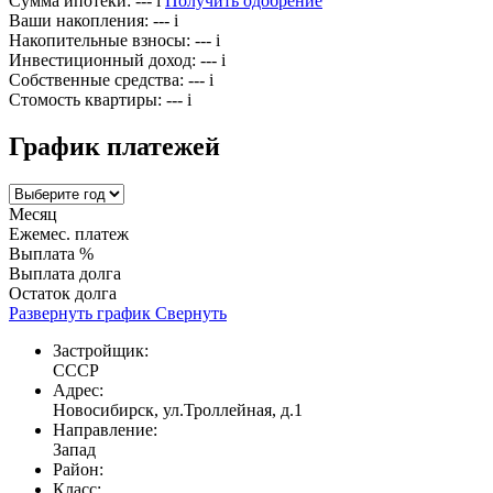
Сумма ипотеки:
---
i
Получить одобрение
Ваши накопления:
---
i
Накопительные взносы:
---
i
Инвестиционный доход:
---
i
Собственные средства:
---
i
Стомость квартиры:
---
i
График платежей
Месяц
Ежемес. платеж
Выплата %
Выплата долга
Остаток долга
Развернуть график
Свернуть
Застройщик:
СССР
Адрес:
Новосибирск, ул.Троллейная, д.1
Направление:
Запад
Район:
Класс: