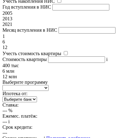
Учесть накопления НИС
Год вступления в НИС
2005
2013
2021
Месяц вступления в НИС
1
6
12
Учесть стоимость квартиры
Стоимость квартиры
i
400 тыс
6 млн
12 млн
Выберите программу
Ипотека от:
Ставка:
---
%
Ежемес. платёж:
---
i
Срок кредита:
---