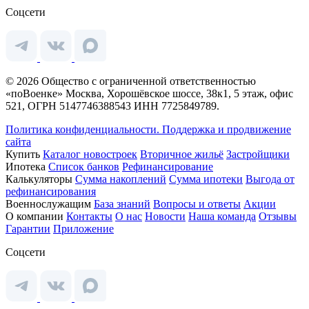
Соцсети
© 2026 Общество с ограниченной ответственностью
«поВоенке» Москва, Хорошёвское шоссе, 38к1, 5 этаж, офис
521, ОГРН 5147746388543 ИНН 7725849789.
Политика конфиденциальности.
Поддержка и продвижение
сайта
Купить
Каталог новостроек
Вторичное жильё
Застройщики
Ипотека
Список банков
Рефинансирование
Калькуляторы
Сумма накоплений
Сумма ипотеки
Выгода от
рефинансирования
Военнослужащим
База знаний
Вопросы и ответы
Акции
О компании
Контакты
О нас
Новости
Наша команда
Отзывы
Гарантии
Приложение
Соцсети