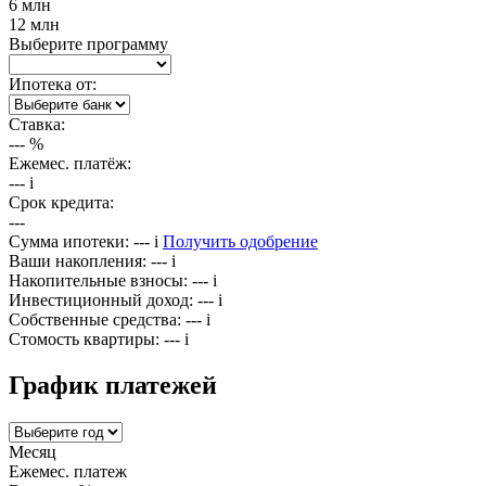
6 млн
12 млн
Выберите программу
Ипотека от:
Ставка:
---
%
Ежемес. платёж:
---
i
Срок кредита:
---
Сумма ипотеки:
---
i
Получить одобрение
Ваши накопления:
---
i
Накопительные взносы:
---
i
Инвестиционный доход:
---
i
Собственные средства:
---
i
Стомость квартиры:
---
i
График платежей
Месяц
Ежемес. платеж