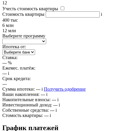
12
Учесть стоимость квартиры
Стоимость квартиры
i
400 тыс
6 млн
12 млн
Выберите программу
Ипотека от:
Ставка:
---
%
Ежемес. платёж:
---
i
Срок кредита:
---
Сумма ипотеки:
---
i
Получить одобрение
Ваши накопления:
---
i
Накопительные взносы:
---
i
Инвестиционный доход:
---
i
Собственные средства:
---
i
Стомость квартиры:
---
i
График платежей