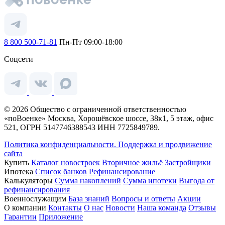
8 800 500-71-81
Пн-Пт 09:00-18:00
Соцсети
© 2026 Общество с ограниченной ответственностью
«поВоенке» Москва, Хорошёвское шоссе, 38к1, 5 этаж, офис
521, ОГРН 5147746388543 ИНН 7725849789.
Политика конфиденциальности.
Поддержка и продвижение
сайта
Купить
Каталог новостроек
Вторичное жильё
Застройщики
Ипотека
Список банков
Рефинансирование
Калькуляторы
Сумма накоплений
Сумма ипотеки
Выгода от
рефинансирования
Военнослужащим
База знаний
Вопросы и ответы
Акции
О компании
Контакты
О нас
Новости
Наша команда
Отзывы
Гарантии
Приложение