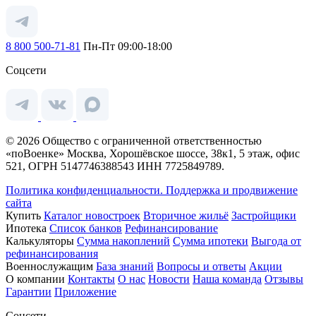
8 800 500-71-81
Пн-Пт 09:00-18:00
Соцсети
© 2026 Общество с ограниченной ответственностью
«поВоенке» Москва, Хорошёвское шоссе, 38к1, 5 этаж, офис
521, ОГРН 5147746388543 ИНН 7725849789.
Политика конфиденциальности.
Поддержка и продвижение
сайта
Купить
Каталог новостроек
Вторичное жильё
Застройщики
Ипотека
Список банков
Рефинансирование
Калькуляторы
Сумма накоплений
Сумма ипотеки
Выгода от
рефинансирования
Военнослужащим
База знаний
Вопросы и ответы
Акции
О компании
Контакты
О нас
Новости
Наша команда
Отзывы
Гарантии
Приложение
Соцсети