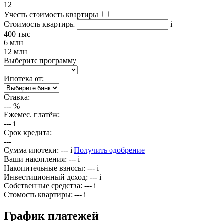
12
Учесть стоимость квартиры
Стоимость квартиры
i
400 тыс
6 млн
12 млн
Выберите программу
Ипотека от:
Ставка:
---
%
Ежемес. платёж:
---
i
Срок кредита:
---
Сумма ипотеки:
---
i
Получить одобрение
Ваши накопления:
---
i
Накопительные взносы:
---
i
Инвестиционный доход:
---
i
Собственные средства:
---
i
Стомость квартиры:
---
i
График платежей