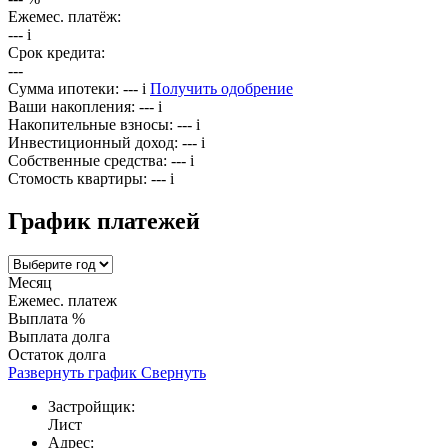
Ежемес. платёж:
---
i
Срок кредита:
---
Сумма ипотеки:
---
i
Получить одобрение
Ваши накопления:
---
i
Накопительные взносы:
---
i
Инвестиционный доход:
---
i
Собственные средства:
---
i
Стомость квартиры:
---
i
График платежей
Месяц
Ежемес. платеж
Выплата %
Выплата долга
Остаток долга
Развернуть график
Свернуть
Застройщик:
Лист
Адрес: