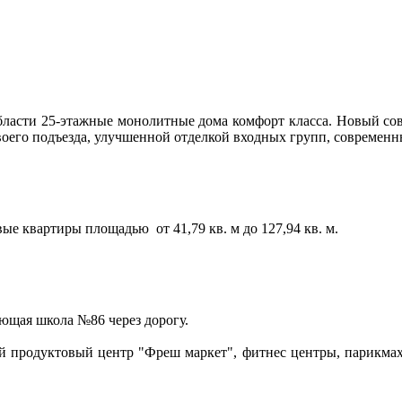
области 25-этажные монолитные дома комфорт класса. Новый со
воего подъезда, улучшенной отделкой входных групп, современн
ые квартиры площадью от 41,79 кв. м до 127,94 кв. м.
ующая школа №86 через дорогу.
родуктовый центр "Фреш маркет", фитнес центры, парикмахерс