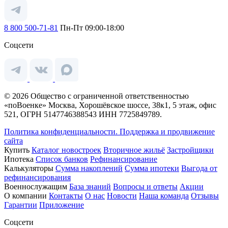
8 800 500-71-81
Пн-Пт 09:00-18:00
Соцсети
© 2026 Общество с ограниченной ответственностью
«поВоенке» Москва, Хорошёвское шоссе, 38к1, 5 этаж, офис
521, ОГРН 5147746388543 ИНН 7725849789.
Политика конфиденциальности.
Поддержка и продвижение
сайта
Купить
Каталог новостроек
Вторичное жильё
Застройщики
Ипотека
Список банков
Рефинансирование
Калькуляторы
Сумма накоплений
Сумма ипотеки
Выгода от
рефинансирования
Военнослужащим
База знаний
Вопросы и ответы
Акции
О компании
Контакты
О нас
Новости
Наша команда
Отзывы
Гарантии
Приложение
Соцсети