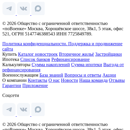
© 2026 Общество с ограниченной ответственностью
«поВоенке» Москва, Хорошёвское шоссе, 38к1, 5 этаж, офис
521, ОГРН 5147746388543 ИНН 7725849789.
Политика конфиденциальности.
Поддержка и продвижение
сайта
Купить
Каталог новостроек
Вторичное жильё
Застройщики
Ипотека
Список банков
Рефинансирование
Калькуляторы
Сумма накоплений
Сумма ипотеки
Выгода от
рефинансирования
Военнослужащим
База знаний
Вопросы и ответы
Акции
О компании
Контакты
О нас
Новости
Наша команда
Отзывы
Гарантии
Приложение
Соцсети
© 2026 Общество с ограниченной ответственностью
«поВоенке» Москва, Хорошёвское шоссе, 38к1, 5 этаж, офис