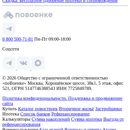
Скидка: Бесплатное одобрение ипотеки и сопровождение
8 800 500-71-81
Пн-Пт 09:00-18:00
Соцсети
© 2026 Общество с ограниченной ответственностью
«поВоенке» Москва, Хорошёвское шоссе, 38к1, 5 этаж, офис
521, ОГРН 5147746388543 ИНН 7725849789.
Политика конфиденциальности.
Поддержка и продвижение
сайта
Купить
Каталог новостроек
Вторичное жильё
Застройщики
Ипотека
Список банков
Рефинансирование
Калькуляторы
Сумма накоплений
Сумма ипотеки
Выгода от
рефинансирования
Военнослужащим
База знаний
Вопросы и ответы
Акции