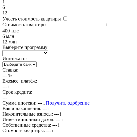
1
6
12
Учесть стоимость квартиры
Стоимость квартиры
i
400 тыс
6 млн
12 млн
Выберите программу
Ипотека от:
Ставка:
---
%
Ежемес. платёж:
---
i
Срок кредита:
---
Сумма ипотеки:
---
i
Получить одобрение
Ваши накопления:
---
i
Накопительные взносы:
---
i
Инвестиционный доход:
---
i
Собственные средства:
---
i
Стомость квартиры:
---
i