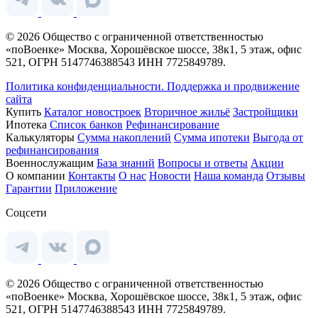
© 2026 Общество с ограниченной ответственностью
«поВоенке» Москва, Хорошёвское шоссе, 38к1, 5 этаж, офис
521, ОГРН 5147746388543 ИНН 7725849789.
Политика конфиденциальности.
Поддержка и продвижение
сайта
Купить
Каталог новостроек
Вторичное жильё
Застройщики
Ипотека
Список банков
Рефинансирование
Калькуляторы
Сумма накоплений
Сумма ипотеки
Выгода от
рефинансирования
Военнослужащим
База знаний
Вопросы и ответы
Акции
О компании
Контакты
О нас
Новости
Наша команда
Отзывы
Гарантии
Приложение
Соцсети
© 2026 Общество с ограниченной ответственностью
«поВоенке» Москва, Хорошёвское шоссе, 38к1, 5 этаж, офис
521, ОГРН 5147746388543 ИНН 7725849789.