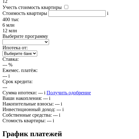
12
Учесть стоимость квартиры
Стоимость квартиры
i
400 тыс
6 млн
12 млн
Выберите программу
Ипотека от:
Ставка:
---
%
Ежемес. платёж:
---
i
Срок кредита:
---
Сумма ипотеки:
---
i
Получить одобрение
Ваши накопления:
---
i
Накопительные взносы:
---
i
Инвестиционный доход:
---
i
Собственные средства:
---
i
Стомость квартиры:
---
i
График платежей