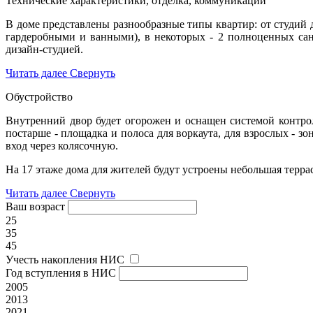
Технические характеристики, отделка, коммуникации
В доме представлены разнообразные типы квартир: от студий 
гардеробными и ванными), в некоторых - 2 полноценных сан
дизайн-студией.
Читать далее
Свернуть
Обустройство
Внутренний двор будет огорожен и оснащен системой контрол
постарше - площадка и полоса для воркаута, для взрослых - з
вход через колясочную.
На 17 этаже дома для жителей будут устроены небольшая терра
Читать далее
Свернуть
Ваш возраст
25
35
45
Учесть накопления НИС
Год вступления в НИС
2005
2013
2021