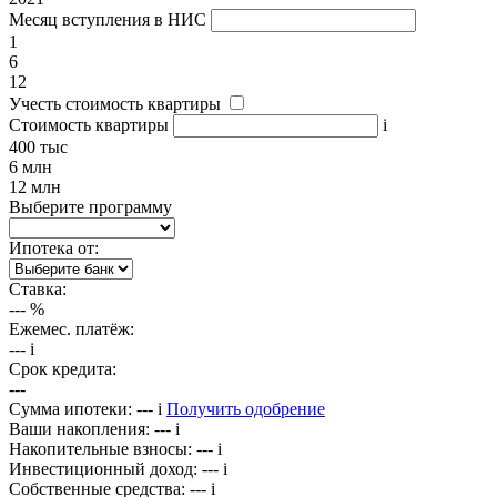
Месяц вступления в НИС
1
6
12
Учесть стоимость квартиры
Стоимость квартиры
i
400 тыс
6 млн
12 млн
Выберите программу
Ипотека от:
Ставка:
---
%
Ежемес. платёж:
---
i
Срок кредита:
---
Сумма ипотеки:
---
i
Получить одобрение
Ваши накопления:
---
i
Накопительные взносы:
---
i
Инвестиционный доход:
---
i
Собственные средства:
---
i