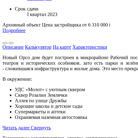
Срок сдачи
I квартал 2023
Архивный объект
Цена застройщика
от 6 310 000
i
Подробнее
Описание
Калькулятор
На карте
Характеристики
Новый Орсо дом будет построен в микрорайоне Рабочий посел
театров и исторических особняков, зато есть парки и зел
- сложившаяся инфраструктура и жилые дома. Это место прекр
В окружении:
УДС «Молот» с уютным сквером
Сквер Розалии Землячки
Аллея по улице Дружбы
Хорошие школы и детские сады
Супермаркеты и аптеки
Охраняемая наземная автостоянка
Читать далее
Свернуть