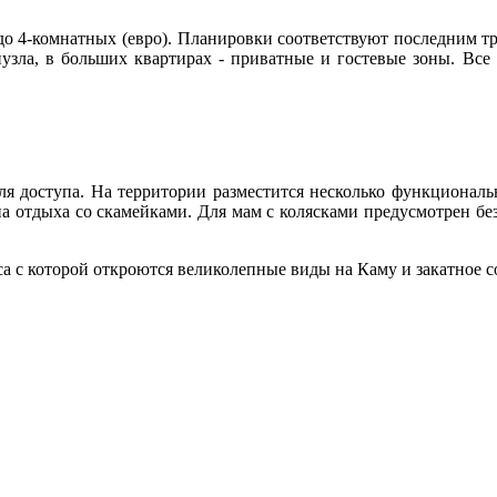
до 4-комнатных (евро). Планировки соответствуют последним т
узла, в больших квартирах - приватные и гостевые зоны. Вс
я доступа. На территории разместится несколько функциональн
она отдыха со скамейками. Для мам с колясками предусмотрен бе
са с которой откроются великолепные виды на Каму и закатное с