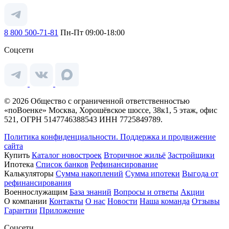
8 800 500-71-81
Пн-Пт 09:00-18:00
Соцсети
© 2026 Общество с ограниченной ответственностью
«поВоенке» Москва, Хорошёвское шоссе, 38к1, 5 этаж, офис
521, ОГРН 5147746388543 ИНН 7725849789.
Политика конфиденциальности.
Поддержка и продвижение
сайта
Купить
Каталог новостроек
Вторичное жильё
Застройщики
Ипотека
Список банков
Рефинансирование
Калькуляторы
Сумма накоплений
Сумма ипотеки
Выгода от
рефинансирования
Военнослужащим
База знаний
Вопросы и ответы
Акции
О компании
Контакты
О нас
Новости
Наша команда
Отзывы
Гарантии
Приложение
Соцсети