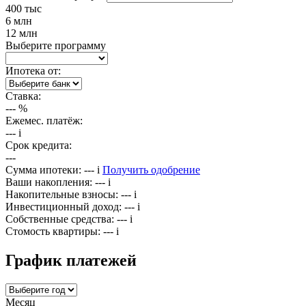
400 тыс
6 млн
12 млн
Выберите программу
Ипотека от:
Ставка:
---
%
Ежемес. платёж:
---
i
Срок кредита:
---
Сумма ипотеки:
---
i
Получить одобрение
Ваши накопления:
---
i
Накопительные взносы:
---
i
Инвестиционный доход:
---
i
Собственные средства:
---
i
Стомость квартиры:
---
i
График платежей
Месяц