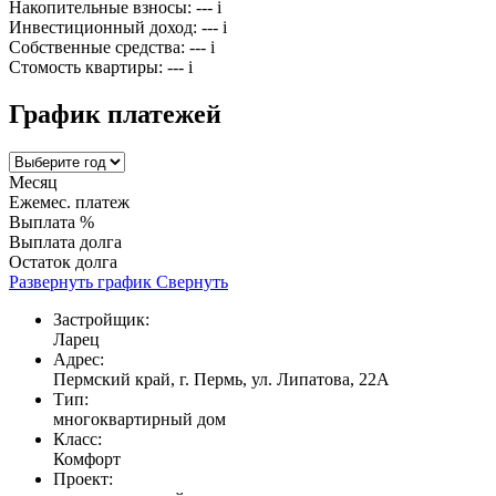
Накопительные взносы:
---
i
Инвестиционный доход:
---
i
Собственные средства:
---
i
Стомость квартиры:
---
i
График платежей
Месяц
Ежемес. платеж
Выплата %
Выплата долга
Остаток долга
Развернуть график
Свернуть
Застройщик:
Ларец
Адрес:
Пермский край, г. Пермь, ул. Липатова, 22А
Тип:
многоквартирный дом
Класс:
Комфорт
Проект: