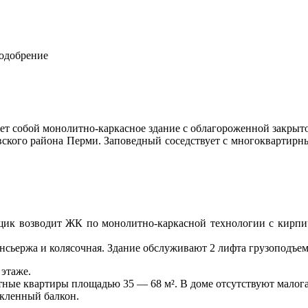
 одобрение
яет собой монолитно-каркасное здание с облагороженной закрыт
овского района Перми. Заповедный соседствует с многоквартирн
йщик возводит ЖК по монолитно-каркасной технологии с кирп
сьержа и колясочная. Здание обслуживают 2 лифта грузоподъемн
 этаже.
тные квартиры площадью 35 — 68 м². В доме отсутствуют малог
екленный балкон.