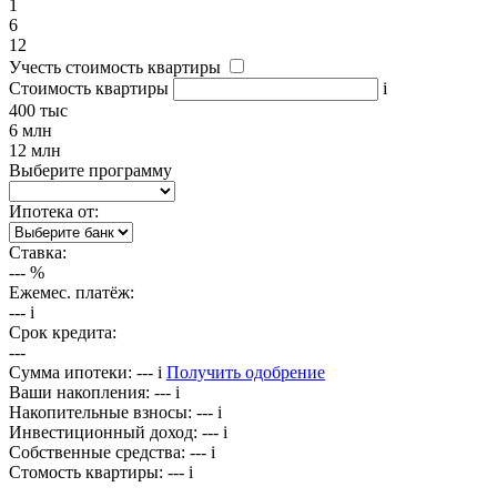
1
6
12
Учесть стоимость квартиры
Стоимость квартиры
i
400 тыс
6 млн
12 млн
Выберите программу
Ипотека от:
Ставка:
---
%
Ежемес. платёж:
---
i
Срок кредита:
---
Сумма ипотеки:
---
i
Получить одобрение
Ваши накопления:
---
i
Накопительные взносы:
---
i
Инвестиционный доход:
---
i
Собственные средства:
---
i
Стомость квартиры:
---
i