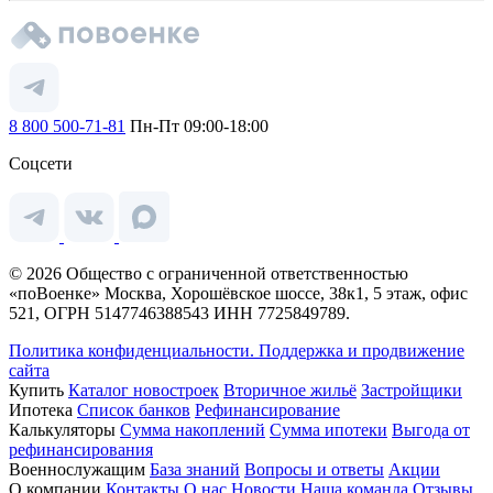
8 800 500-71-81
Пн-Пт 09:00-18:00
Соцсети
© 2026 Общество с ограниченной ответственностью
«поВоенке» Москва, Хорошёвское шоссе, 38к1, 5 этаж, офис
521, ОГРН 5147746388543 ИНН 7725849789.
Политика конфиденциальности.
Поддержка и продвижение
сайта
Купить
Каталог новостроек
Вторичное жильё
Застройщики
Ипотека
Список банков
Рефинансирование
Калькуляторы
Сумма накоплений
Сумма ипотеки
Выгода от
рефинансирования
Военнослужащим
База знаний
Вопросы и ответы
Акции
О компании
Контакты
О нас
Новости
Наша команда
Отзывы