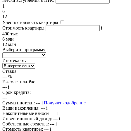
Месяц вступления в НИС
1
6
12
Учесть стоимость квартиры
Стоимость квартиры
i
400 тыс
6 млн
12 млн
Выберите программу
Ипотека от:
Ставка:
---
%
Ежемес. платёж:
---
i
Срок кредита:
---
Сумма ипотеки:
---
i
Получить одобрение
Ваши накопления:
---
i
Накопительные взносы:
---
i
Инвестиционный доход:
---
i
Собственные средства:
---
i
Стомость квартиры:
---
i