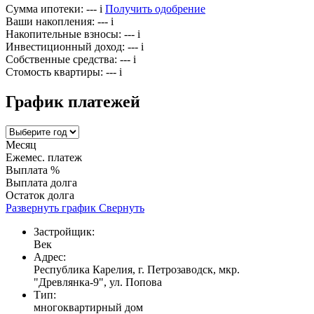
Сумма ипотеки:
---
i
Получить одобрение
Ваши накопления:
---
i
Накопительные взносы:
---
i
Инвестиционный доход:
---
i
Собственные средства:
---
i
Стомость квартиры:
---
i
График платежей
Месяц
Ежемес. платеж
Выплата %
Выплата долга
Остаток долга
Развернуть график
Свернуть
Застройщик:
Век
Адрес:
Республика Карелия, г. Петрозаводск, мкр.
"Древлянка-9", ул. Попова
Тип:
многоквартирный дом