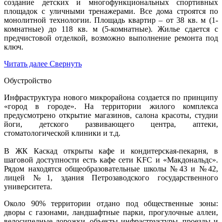
создание детских и многофункциональных спортивных
площадок с уличными тренажерами. Все дома строятся по
монолитной технологии. Площадь квартир – от 38 кв. м (1-
комнатные) до 118 кв. м (5-комнатные). Жилье сдается с
предчистовой отделкой, возможно выполнение ремонта под
ключ.
Читать далее
Свернуть
Обустройство
Инфраструктура нового микрорайона создается по принципу
«город в городе». На территории жилого комплекса
предусмотрено открытие магазинов, салона красоты, студии
йоги, детского развивающего центра, аптеки,
стоматологической клиники и т.д.
В ЖК Каскад открыты кафе и кондитерская-пекарня, в
шаговой доступности есть кафе сети KFC и «Макдональдс».
Рядом находятся общеобразовательные школы №43 и №42,
лицей №1, здания Петрозаводского государственного
университета.
Около 90% территории отдано под общественные зоны:
дворы с газонами, ландшафтные парки, прогулочные аллеи,
велосипедные дорожки, объекты инфраструктуры, проезды и