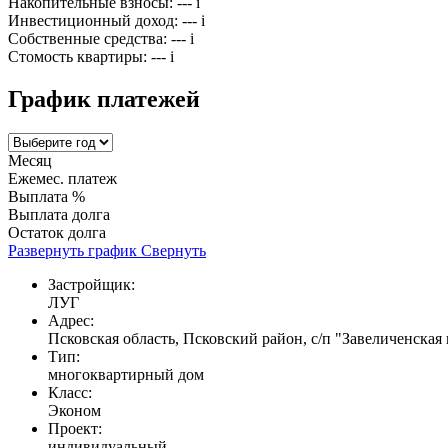
Накопительные взносы:
---
i
Инвестиционный доход:
---
i
Собственные средства:
---
i
Стомость квартиры:
---
i
График платежей
Месяц
Ежемес. платеж
Выплата %
Выплата долга
Остаток долга
Развернуть график
Свернуть
Застройщик:
ЛУГ
Адрес:
Псковская область, Псковский район, с/п "Завеличенская в
Тип:
многоквартирный дом
Класс:
Эконом
Проект:
индивидуальный