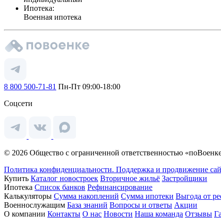
Ипотека:
Военная ипотека
8 800 500-71-81
Пн-Пт 09:00-18:00
Соцсети
© 2026 Общество с ограниченной ответственностью «поВоенке
Политика конфиденциальности.
Поддержка и продвижение сай
Купить
Каталог новостроек
Вторичное жильё
Застройщики
Ипотека
Список банков
Рефинансирование
Калькуляторы
Сумма накоплений
Сумма ипотеки
Выгода от р
Военнослужащим
База знаний
Вопросы и ответы
Акции
О компании
Контакты
О нас
Новости
Наша команда
Отзывы
Г