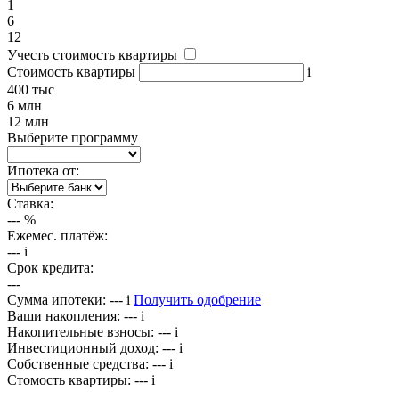
1
6
12
Учесть стоимость квартиры
Стоимость квартиры
i
400 тыс
6 млн
12 млн
Выберите программу
Ипотека от:
Ставка:
---
%
Ежемес. платёж:
---
i
Срок кредита:
---
Сумма ипотеки:
---
i
Получить одобрение
Ваши накопления:
---
i
Накопительные взносы:
---
i
Инвестиционный доход:
---
i
Собственные средства:
---
i
Стомость квартиры:
---
i