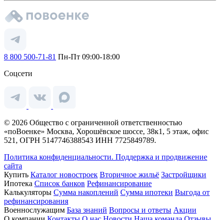
8 800 500-71-81
Пн-Пт 09:00-18:00
Соцсети
© 2026 Общество с ограниченной ответственностью
«поВоенке» Москва, Хорошёвское шоссе, 38к1, 5 этаж, офис
521, ОГРН 5147746388543 ИНН 7725849789.
Политика конфиденциальности.
Поддержка и продвижение
сайта
Купить
Каталог новостроек
Вторичное жильё
Застройщики
Ипотека
Список банков
Рефинансирование
Калькуляторы
Сумма накоплений
Сумма ипотеки
Выгода от
рефинансирования
Военнослужащим
База знаний
Вопросы и ответы
Акции
О компании
Контакты
О нас
Новости
Наша команда
Отзывы