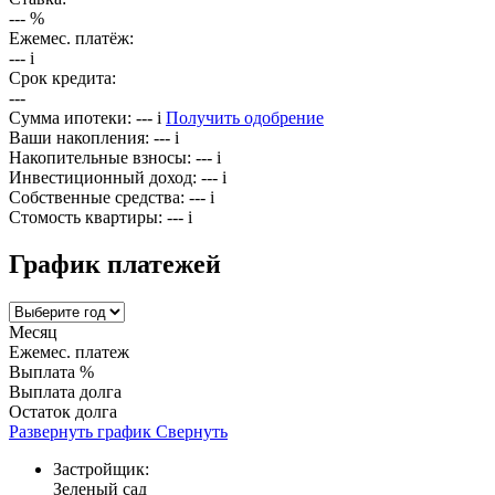
---
%
Ежемес. платёж:
---
i
Срок кредита:
---
Сумма ипотеки:
---
i
Получить одобрение
Ваши накопления:
---
i
Накопительные взносы:
---
i
Инвестиционный доход:
---
i
Собственные средства:
---
i
Стомость квартиры:
---
i
График платежей
Месяц
Ежемес. платеж
Выплата %
Выплата долга
Остаток долга
Развернуть график
Свернуть
Застройщик:
Зеленый сад