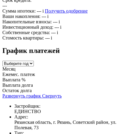
Срок кредита:
---
Сумма ипотеки:
---
i
Получить одобрение
Ваши накопления:
---
i
Накопительные взносы:
---
i
Инвестиционный доход:
---
i
Собственные средства:
---
i
Стомость квартиры:
---
i
График платежей
Месяц
Ежемес. платеж
Выплата %
Выплата долга
Остаток долга
Развернуть график
Свернуть
Застройщик:
ЕДИНСТВО
Адрес:
Рязанская область, г. Рязань, Советский район, ул.
Полевая, 73
Тип: