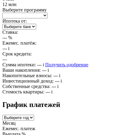
12 млн
Выберите программу
Ипотека от:
Ставка:
---
%
Ежемес. платёж:
---
i
Срок кредита:
---
Сумма ипотеки:
---
i
Получить одобрение
Ваши накопления:
---
i
Накопительные взносы:
---
i
Инвестиционный доход:
---
i
Собственные средства:
---
i
Стомость квартиры:
---
i
График платежей
Месяц
Ежемес. платеж
Выплата %