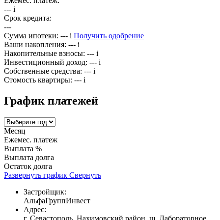
Ежемес. платёж:
---
i
Срок кредита:
---
Сумма ипотеки:
---
i
Получить одобрение
Ваши накопления:
---
i
Накопительные взносы:
---
i
Инвестиционный доход:
---
i
Собственные средства:
---
i
Стомость квартиры:
---
i
График платежей
Месяц
Ежемес. платеж
Выплата %
Выплата долга
Остаток долга
Развернуть график
Свернуть
Застройщик:
АльфаГруппИнвест
Адрес:
г. Севастополь, Нахимовский район, ш. Лабораторное,