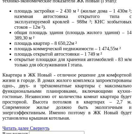
технико-экономические показатели ЖК Новый (I этап):
площадь застройки – 2 430 м ² (жилые дома – 1 430м ²;
наземная автостоянка открытого типа с
эксплуатируемой кровлей – 988м ²; КНС хозбытовых
стоков – 12м ²).
общая площадь здания (площадь жилого здания) – 14
389,30 м ²
площадь квартир – 8 650,22м ²
площадь коммерческой недвижимости – 1 474,55м ²
площадь открытой автостоянки – 1 749 м ²
открытые площадки для хранения автомобилей - 83 м/м
только для обслуживания I этапа.
Квартира в ЖК Новый - отличное решение для комфортной
жизни в городе. В домах жилого комплекса запроектированы
одно-, двух- и трёхкомнатные квартиры с максимально
функциональными планировками, включающими кухни-
гостиные. Независимо от количества комнат квартира будет
просторной. Высота потолков в квартирах – 2,7 м.
Современное жилье должно быть экологичным и
энергоэффективным. Именно поэтому в ЖК Новый будет
установлена крышная котельная.
Читать далее
Свернуть
Ваш возраст