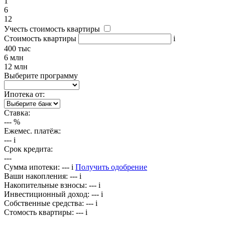
1
6
12
Учесть стоимость квартиры
Стоимость квартиры
i
400 тыс
6 млн
12 млн
Выберите программу
Ипотека от:
Ставка:
---
%
Ежемес. платёж:
---
i
Срок кредита:
---
Сумма ипотеки:
---
i
Получить одобрение
Ваши накопления:
---
i
Накопительные взносы:
---
i
Инвестиционный доход:
---
i
Собственные средства:
---
i
Стомость квартиры:
---
i