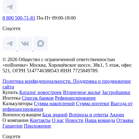
8 800 500-71-81
Пн-Пт 09:00-18:00
Соцсети
© 2026 Общество с ограниченной ответственностью
«поВоенке» Москва, Хорошёвское шоссе, 38к1, 5 этаж, офис
521, ОГРН 5147746388543 ИНН 7725849789.
Политика конфиденциальности.
Поддержка и продвижение
сайта
Купить
Каталог новостроек
Вторичное жильё
Застройщики
Ипотека
Список банков
Рефинансирование
Калькуляторы
Сумма накоплений
Сумма ипотеки
Выгода от
рефинансирования
Военнослужащим
База знаний
Вопросы и ответы
Акции
О компании
Контакты
О нас
Новости
Наша команда
Отзывы
Гарантии
Приложение
Соцсети