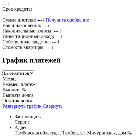
---
i
Срок кредита:
---
Сумма ипотеки:
---
i
Получить одобрение
Ваши накопления:
---
i
Накопительные взносы:
---
i
Инвестиционный доход:
---
i
Собственные средства:
---
i
Стомость квартиры:
---
i
График платежей
Месяц
Ежемес. платеж
Выплата %
Выплата долга
Остаток долга
Развернуть график
Свернуть
Застройщик:
Сервис
Адрес:
Тамбовская область, г. Тамбов, ул. Мичуринская, дом №