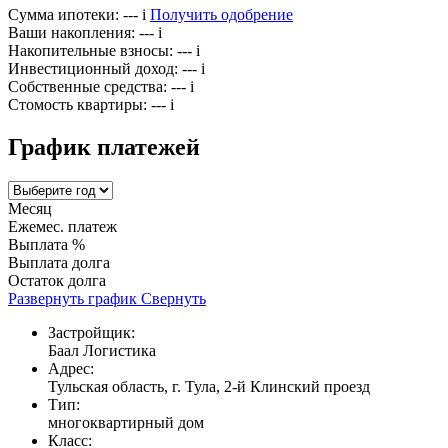
Сумма ипотеки:
---
i
Получить одобрение
Ваши накопления:
---
i
Накопительные взносы:
---
i
Инвестиционный доход:
---
i
Собственные средства:
---
i
Стомость квартиры:
---
i
График платежей
Месяц
Ежемес. платеж
Выплата %
Выплата долга
Остаток долга
Развернуть график
Свернуть
Застройщик:
Баал Логистика
Адрес:
Тульская область, г. Тула, 2-й Клинский проезд
Тип:
многоквартирный дом
Класс: