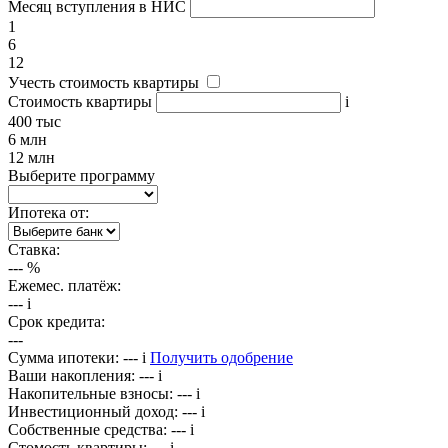
Месяц вступления в НИС
1
6
12
Учесть стоимость квартиры
Стоимость квартиры
i
400 тыс
6 млн
12 млн
Выберите программу
Ипотека от:
Ставка:
---
%
Ежемес. платёж:
---
i
Срок кредита:
---
Сумма ипотеки:
---
i
Получить одобрение
Ваши накопления:
---
i
Накопительные взносы:
---
i
Инвестиционный доход:
---
i
Собственные средства:
---
i
Стомость квартиры:
---
i