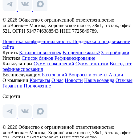
© 2026 Общество с ограниченной ответственностью
«поВоенке» Москва, Хорошёвское шоссе, 38к1, 5 этаж, офис
521, ОГРН 5147746388543 ИНН 7725849789.
Политика конфиденциальности.
Поддержка и продвижение
сайта
Купить
Каталог новостроек
Вторичное жильё
Застройщики
Ипотека
Список банков
Рефинансирование
Калькуляторы
Сумма накоплений
Сумма ипотеки
Выгода от
рефинансирования
Военнослужащим
База знаний
Вопросы и ответы
Акции
О компании
Контакты
О нас
Новости
Наша команда
Отзывы
Гарантии
Приложение
Соцсети
© 2026 Общество с ограниченной ответственностью
«поВоенке» Москва, Хорошёвское шоссе, 38к1, 5 этаж, офис