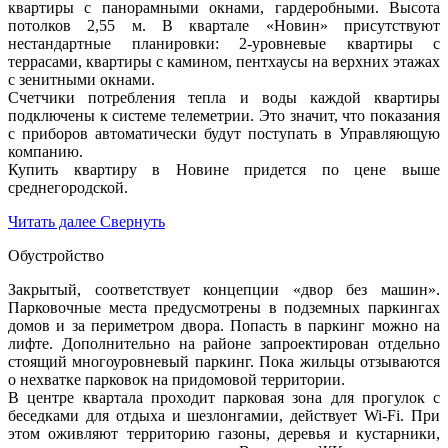
квартиры с панорамными окнами, гардеробными. Высота
потолков 2,55 м. В квартале «Новин» присутствуют
нестандартные планировки: 2-уровневые квартиры с
террасами, квартиры с камином, пентхаусы на верхних этажах
с зенитными окнами.
Счетчики потребления тепла и воды каждой квартиры
подключены к системе телеметрии. Это значит, что показания
с приборов автоматически будут поступать в Управляющую
компанию.
Купить квартиру в Новине придется по цене выше
среднегородской.
Читать далее
Свернуть
Обустройство
Закрытый, соответствует концепции «двор без машин».
Парковочные места предусмотрены в подземных паркингах
домов и за периметром двора. Попасть в паркинг можно на
лифте. Дополнительно на районе запроектирован отдельно
стоящий многоуровневый паркинг. Пока жильцы отзываются
о нехватке парковок на придомовой территории.
В центре квартала проходит парковая зона для прогулок с
беседками для отдыха и шезлонгамии, действует Wi-Fi. При
этом оживляют территорию газоны, деревья и кустарники,