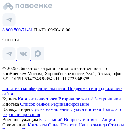
8 800 500-71-81
Пн-Пт 09:00-18:00
Соцсети
© 2026 Общество с ограниченной ответственностью
«поВоенке» Москва, Хорошёвское шоссе, 38к1, 5 этаж, офис
521, ОГРН 5147746388543 ИНН 7725849789.
Политика конфиденциальности.
Поддержка и продвижение
сайта
Купить
Каталог новостроек
Вторичное жильё
Застройщики
Ипотека
Список банков
Рефинансирование
Калькуляторы
Сумма накоплений
Сумма ипотеки
Выгода от
рефинансирования
Военнослужащим
База знаний
Вопросы и ответы
Акции
О компании
Контакты
О нас
Новости
Наша команда
Отзывы