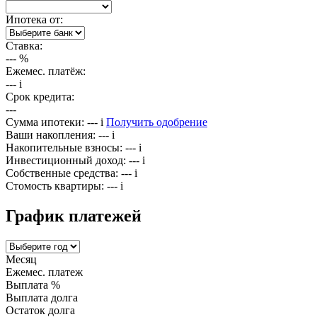
Ипотека от:
Ставка:
---
%
Ежемес. платёж:
---
i
Срок кредита:
---
Сумма ипотеки:
---
i
Получить одобрение
Ваши накопления:
---
i
Накопительные взносы:
---
i
Инвестиционный доход:
---
i
Собственные средства:
---
i
Стомость квартиры:
---
i
График платежей
Месяц
Ежемес. платеж
Выплата %
Выплата долга
Остаток долга