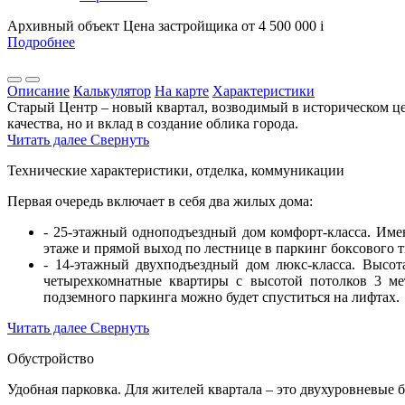
Архивный объект
Цена застройщика
от 4 500 000
i
Подробнее
Описание
Калькулятор
На карте
Характеристики
Старый Центр – новый квартал, возводимый в историческом це
качества, но и вклад в создание облика города.
Читать далее
Свернуть
Технические характеристики, отделка, коммуникации
Первая очередь включает в себя два жилых дома:
- 25-этажный одноподъездный дом комфорт-класса. Имен
этаже и прямой выход по лестнице в паркинг боксового 
- 14-этажный двухподъездный дом люкс-класса. Высота
четырехкомнатные квартиры с высотой потолков 3 ме
подземного паркинга можно будет спуститься на лифтах.
Читать далее
Свернуть
Обустройство
Удобная парковка. Для жителей квартала – это двухуровневые б