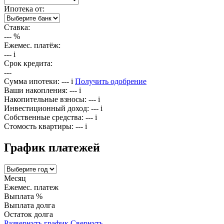
Ипотека от:
Ставка:
---
%
Ежемес. платёж:
---
i
Срок кредита:
---
Сумма ипотеки:
---
i
Получить одобрение
Ваши накопления:
---
i
Накопительные взносы:
---
i
Инвестиционный доход:
---
i
Собственные средства:
---
i
Стомость квартиры:
---
i
График платежей
Месяц
Ежемес. платеж
Выплата %
Выплата долга
Остаток долга
Развернуть график
Свернуть