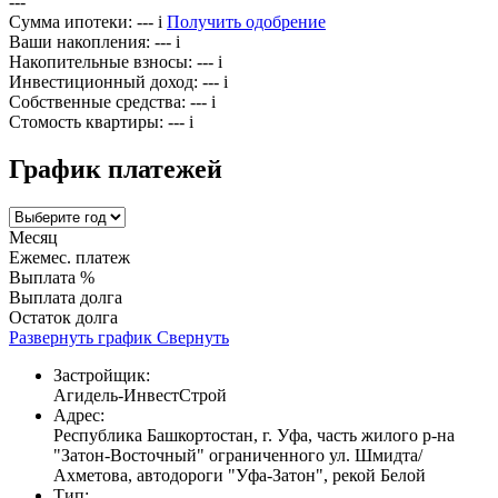
---
Сумма ипотеки:
---
i
Получить одобрение
Ваши накопления:
---
i
Накопительные взносы:
---
i
Инвестиционный доход:
---
i
Собственные средства:
---
i
Стомость квартиры:
---
i
График платежей
Месяц
Ежемес. платеж
Выплата %
Выплата долга
Остаток долга
Развернуть график
Свернуть
Застройщик:
Агидель-ИнвестСтрой
Адрес:
Республика Башкортостан, г. Уфа, часть жилого р-на
"Затон-Восточный" ограниченного ул. Шмидта/
Ахметова, автодороги "Уфа-Затон", рекой Белой
Тип: