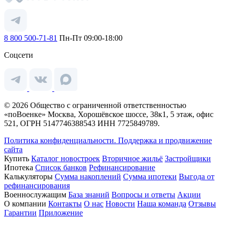
8 800 500-71-81
Пн-Пт 09:00-18:00
Соцсети
© 2026 Общество с ограниченной ответственностью
«поВоенке» Москва, Хорошёвское шоссе, 38к1, 5 этаж, офис
521, ОГРН 5147746388543 ИНН 7725849789.
Политика конфиденциальности.
Поддержка и продвижение
сайта
Купить
Каталог новостроек
Вторичное жильё
Застройщики
Ипотека
Список банков
Рефинансирование
Калькуляторы
Сумма накоплений
Сумма ипотеки
Выгода от
рефинансирования
Военнослужащим
База знаний
Вопросы и ответы
Акции
О компании
Контакты
О нас
Новости
Наша команда
Отзывы
Гарантии
Приложение