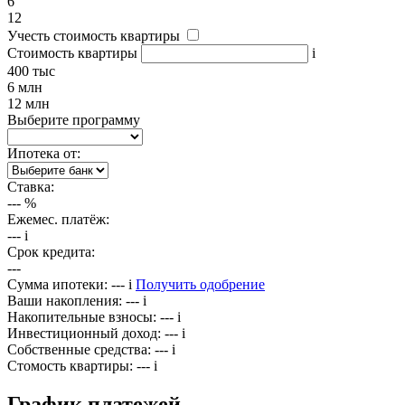
6
12
Учесть стоимость квартиры
Стоимость квартиры
i
400 тыс
6 млн
12 млн
Выберите программу
Ипотека от:
Ставка:
---
%
Ежемес. платёж:
---
i
Срок кредита:
---
Сумма ипотеки:
---
i
Получить одобрение
Ваши накопления:
---
i
Накопительные взносы:
---
i
Инвестиционный доход:
---
i
Собственные средства:
---
i
Стомость квартиры:
---
i
График платежей