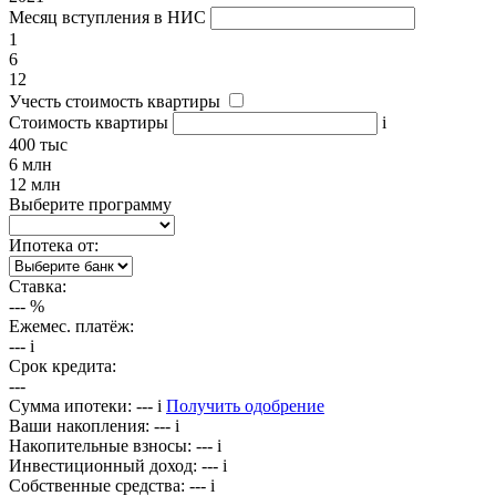
Месяц вступления в НИС
1
6
12
Учесть стоимость квартиры
Стоимость квартиры
i
400 тыс
6 млн
12 млн
Выберите программу
Ипотека от:
Ставка:
---
%
Ежемес. платёж:
---
i
Срок кредита:
---
Сумма ипотеки:
---
i
Получить одобрение
Ваши накопления:
---
i
Накопительные взносы:
---
i
Инвестиционный доход:
---
i
Собственные средства:
---
i