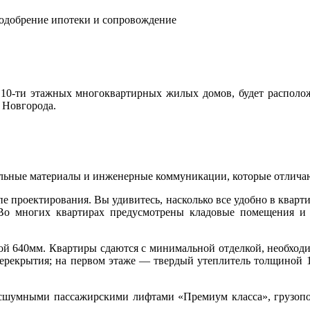
 одобрение ипотеки и сопровождение
 10-ти этажных многоквартирных жилых домов, будет располож
 Новгорода.
ельные материалы и инженерные коммуникации, которые отличаю
е проектирования. Вы удивитесь, насколько все удобно в кварт
о многих квартирах предусмотрены кладовые помещения и 2 
 640мм. Квартиры сдаются с минимальной отделкой, необходимо
ерекрытия; на первом этаже — твердый утеплитель толщиной 10
сшумными пассажирскими лифтами «Премиум класса», грузопо