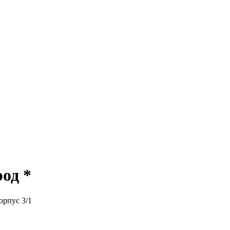
од *
орпус 3/1