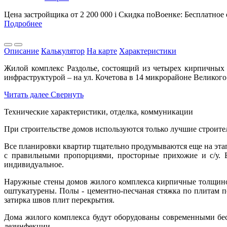
Цена застройщика
от 2 200 000
i
Скидка поВоенке: Бесплатное
Подробнее
Описание
Калькулятор
На карте
Характеристики
Жилой комплекс Раздолье, состоящий из четырех кирпичных
инфраструктурой – на ул. Кочетова в 14 микрорайоне Великого
Читать далее
Свернуть
Технические характеристики, отделка, коммуникации
При строительстве домов используются только лучшие строит
Все планировки квартир тщательно продумываются еще на этап
с правильными пропорциями, просторные прихожие и с/у. В
индивидуальное.
Наружные стены домов жилого комплекса кирпичные толщиной
оштукатурены. Полы - цементно-песчаная стяжка по плитам п
затирка швов плит перекрытия.
Дома жилого комплекса будут оборудованы современными бе
дезинфекции.