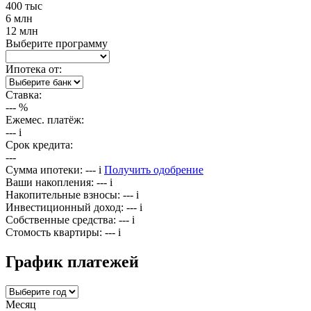
400 тыс
6 млн
12 млн
Выберите программу
Ипотека от:
Ставка:
---
%
Ежемес. платёж:
---
i
Срок кредита:
---
Сумма ипотеки:
---
i
Получить одобрение
Ваши накопления:
---
i
Накопительные взносы:
---
i
Инвестиционный доход:
---
i
Собственные средства:
---
i
Стомость квартиры:
---
i
График платежей
Месяц