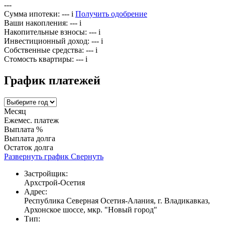
---
Сумма ипотеки:
---
i
Получить одобрение
Ваши накопления:
---
i
Накопительные взносы:
---
i
Инвестиционный доход:
---
i
Собственные средства:
---
i
Стомость квартиры:
---
i
График платежей
Месяц
Ежемес. платеж
Выплата %
Выплата долга
Остаток долга
Развернуть график
Свернуть
Застройщик:
Архстрой-Осетия
Адрес:
Республика Северная Осетия-Алания, г. Владикавказ,
Архонское шоссе, мкр. "Новый город"
Тип: