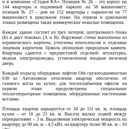
и в компании «Студия КА». Позиция № 26 – это корпус на
144 квартиры и подземный паркинг на 58 машиномест,
позиция № 27 – дом на 152 квартиры с паркингом на 77
машиномест в цокольном этаже. На первом и цокольном
этажах размещены также коммерческие нежилые помещения.
Каждое здание состоит из трех литеров: центрального блока
(Б) и двух боковых (А и В). Наружные стены выполнены из
керамического кирпича, утеплены пеноплексом и отделаны
лицевым кирпичом. Цоколь облицован природным камнем.
Квартиры сдаются с предчистовой отделкой: штукатурка,
медная электропроводка, установленная входная железная
дверь.
Каждый подъезд оборудован лифтом Otis грузоподъемностью
630 кг. Автономное отопление квартир обеспечено от
газового котла на кухне, для теплоснабжения офисов на
первом этаже предусмотрены специальные
теплогенераторные помещения, оборудованные настенными
котлами.
Площадь квартир варьируется от 34 до 111 кв. м, площадь
кухни – от 10 до 23 кв. м. Высота жилых этажей между
перекрытиями – 3 м. Выделяемая электрическая мощность на
квартиру до 90 кв. м – 4,5 кВт, на квартиру более 90 кв. м – 10