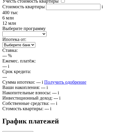
Учесть стоимость квартиры
Стоимость квартиры
i
400 тыс
6 млн
12 млн
Выберите программу
Ипотека от:
Ставка:
---
%
Ежемес. платёж:
---
i
Срок кредита:
---
Сумма ипотеки:
---
i
Получить одобрение
Ваши накопления:
---
i
Накопительные взносы:
---
i
Инвестиционный доход:
---
i
Собственные средства:
---
i
Стомость квартиры:
---
i
График платежей