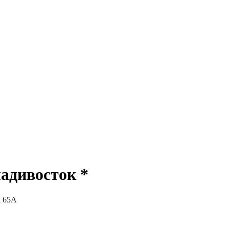
ладивосток *
а 65А