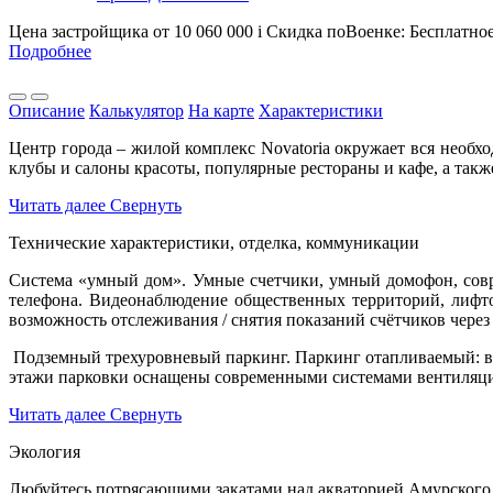
Цена застройщика
от 10 060 000
i
Скидка поВоенке: Бесплатно
Подробнее
Описание
Калькулятор
На карте
Характеристики
Центр города – жилой комплекс Novatoria окружает вся необх
клубы и салоны красоты, популярные рестораны и кафе, а так
Читать далее
Свернуть
Технические характеристики, отделка, коммуникации
Система «умный дом». Умные счетчики, умный домофон, совр
телефона. Видеонаблюдение общественных территорий, лифтов
возможность отслеживания / снятия показаний счётчиков чере
Подземный трехуровневый паркинг. Паркинг отапливаемый: в х
этажи парковки оснащены современными системами вентиляц
Читать далее
Свернуть
Экология
Любуйтесь потрясающими закатами над акваторией Амурского 