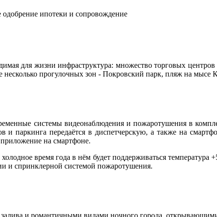
е одобрение ипотеки и сопровождение
одимая для жизни инфраструктура: множество торговых центров
же несколько прогулочных зон - Покровский парк, пляж на мысе
еменные системы видеонаблюдения и пожаротушения в комплекс
 и паркинга передаётся в диспетчерскую, а также на смартфо
з приложение на смартфоне.
олодное время года в нём будет поддерживаться температура +5
ии и спринклерной системой пожаротушения.
залива и романтичными видами ночного города, открывающимис