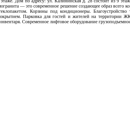
на этаже. Дом по адресу: ул. Калининская д. 28 состоит из 9 эт
могранита — это современное решение создающее образ всего ко
клопакетом. Корзины под кондиционеры. Благоустройство 
крытием. Парковка для гостей и жителей на территории ЖК
инвентаря. Современное лифтовое оборудование грузоподъемнос