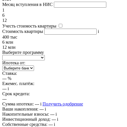
Месяц вступления в НИС
1
6
12
Учесть стоимость квартиры
Стоимость квартиры
i
400 тыс
6 млн
12 млн
Выберите программу
Ипотека от:
Ставка:
---
%
Ежемес. платёж:
---
i
Срок кредита:
---
Сумма ипотеки:
---
i
Получить одобрение
Ваши накопления:
---
i
Накопительные взносы:
---
i
Инвестиционный доход:
---
i
Собственные средства:
---
i