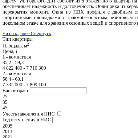
адресу: ул. Горького д.11 состоит из 8 этажей по 8 квартир 
обеспечивает надёжность и долговечность. Облицовка из кера
перекрытия монолит. Окна из ПВХ профиля с двойным сте
спортивными площадками с травмобезопасным резиновым по
цокольном этаже для хранения сезонных вещей и спортивного 
Читать далее
Свернуть
Тип квартиры
2
Площадь, м
Цена,
i
1 - комнатная
35,2 - 59,3
4 822 400 - 7 710 300
2 - комнатная
56,4 - 60,1
7 332 000 - 7 809 100
Ваш возраст
25
35
45
Учесть накопления НИС
Год вступления в НИС
2005
2013
2021