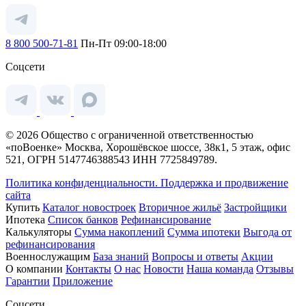
8 800 500-71-81
Пн-Пт 09:00-18:00
Соцсети
© 2026 Общество с ограниченной ответственностью
«поВоенке» Москва, Хорошёвское шоссе, 38к1, 5 этаж, офис
521, ОГРН 5147746388543 ИНН 7725849789.
Политика конфиденциальности.
Поддержка и продвижение
сайта
Купить
Каталог новостроек
Вторичное жильё
Застройщики
Ипотека
Список банков
Рефинансирование
Калькуляторы
Сумма накоплений
Сумма ипотеки
Выгода от
рефинансирования
Военнослужащим
База знаний
Вопросы и ответы
Акции
О компании
Контакты
О нас
Новости
Наша команда
Отзывы
Гарантии
Приложение
Соцсети