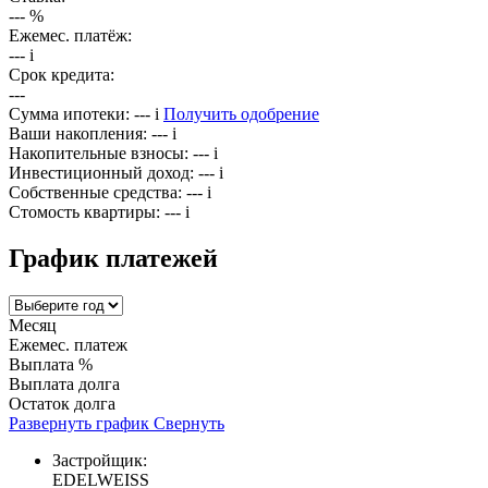
---
%
Ежемес. платёж:
---
i
Срок кредита:
---
Сумма ипотеки:
---
i
Получить одобрение
Ваши накопления:
---
i
Накопительные взносы:
---
i
Инвестиционный доход:
---
i
Собственные средства:
---
i
Стомость квартиры:
---
i
График платежей
Месяц
Ежемес. платеж
Выплата %
Выплата долга
Остаток долга
Развернуть график
Свернуть
Застройщик:
EDELWEISS