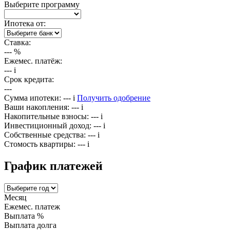
Выберите программу
Ипотека от:
Ставка:
---
%
Ежемес. платёж:
---
i
Срок кредита:
---
Сумма ипотеки:
---
i
Получить одобрение
Ваши накопления:
---
i
Накопительные взносы:
---
i
Инвестиционный доход:
---
i
Собственные средства:
---
i
Стомость квартиры:
---
i
График платежей
Месяц
Ежемес. платеж
Выплата %
Выплата долга