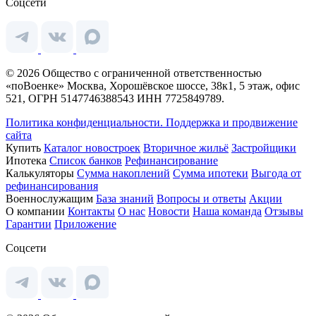
Соцсети
© 2026 Общество с ограниченной ответственностью
«поВоенке» Москва, Хорошёвское шоссе, 38к1, 5 этаж, офис
521, ОГРН 5147746388543 ИНН 7725849789.
Политика конфиденциальности.
Поддержка и продвижение
сайта
Купить
Каталог новостроек
Вторичное жильё
Застройщики
Ипотека
Список банков
Рефинансирование
Калькуляторы
Сумма накоплений
Сумма ипотеки
Выгода от
рефинансирования
Военнослужащим
База знаний
Вопросы и ответы
Акции
О компании
Контакты
О нас
Новости
Наша команда
Отзывы
Гарантии
Приложение
Соцсети