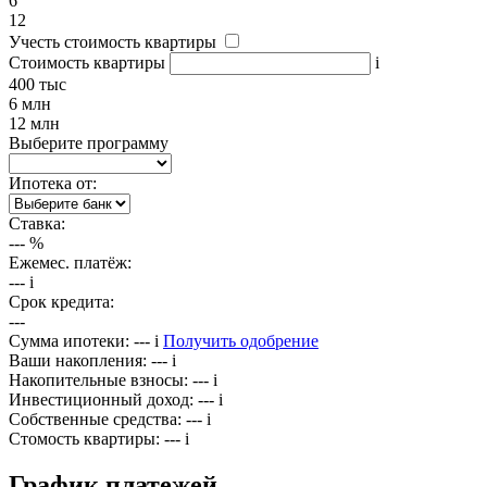
6
12
Учесть стоимость квартиры
Стоимость квартиры
i
400 тыс
6 млн
12 млн
Выберите программу
Ипотека от:
Ставка:
---
%
Ежемес. платёж:
---
i
Срок кредита:
---
Сумма ипотеки:
---
i
Получить одобрение
Ваши накопления:
---
i
Накопительные взносы:
---
i
Инвестиционный доход:
---
i
Собственные средства:
---
i
Стомость квартиры:
---
i
График платежей