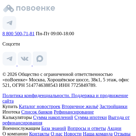
8 800 500-71-81
Пн-Пт 09:00-18:00
Соцсети
© 2026 Общество с ограниченной ответственностью
«поВоенке» Москва, Хорошёвское шоссе, 38к1, 5 этаж, офис
521, ОГРН 5147746388543 ИНН 7725849789.
Политика конфиденциальности.
Поддержка и продвижение
сайта
Купить
Каталог новостроек
Вторичное жильё
Застройщики
Ипотека
Список банков
Рефинансирование
Калькуляторы
Сумма накоплений
Сумма ипотеки
Выгода от
рефинансирования
Военнослужащим
База знаний
Вопросы и ответы
Акции
О компании
Контакты
О нас
Новости
Наша команда
Отзывы