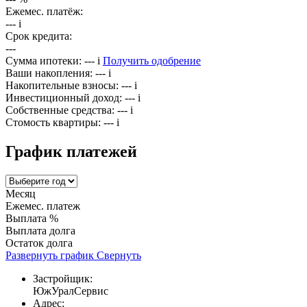
Ежемес. платёж:
---
i
Срок кредита:
---
Сумма ипотеки:
---
i
Получить одобрение
Ваши накопления:
---
i
Накопительные взносы:
---
i
Инвестиционный доход:
---
i
Собственные средства:
---
i
Стомость квартиры:
---
i
График платежей
Месяц
Ежемес. платеж
Выплата %
Выплата долга
Остаток долга
Развернуть график
Свернуть
Застройщик:
ЮжУралСервис
Адрес: