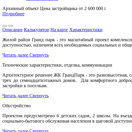
Архивный объект
Цена застройщика
от 2 600 000
i
Подробнее
Описание
Калькулятор
На карте
Характеристики
Жилой район Гранд парк - это масштабный проект комплексн
доступностью, наличием всех необходимых социальных и обще
Читать далее
Свернуть
Технические характеристики, отделка, коммуникации
Архитектурное решение ЖК ГрандПарк - это разновысотная, с
трех до семнадцатиэтажных домов. Для комфортного доброс
застройки к поселкам.
Читать далее
Свернуть
Обустройство
Проектом предусмотрено 6 детских садов, 2 школы. На въез
социально-бытового обслуживая населения в шаговой доступно
Читать далее
Свернуть