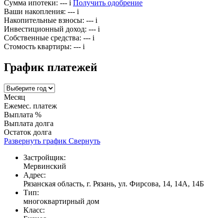
Сумма ипотеки:
---
i
Получить одобрение
Ваши накопления:
---
i
Накопительные взносы:
---
i
Инвестиционный доход:
---
i
Собственные средства:
---
i
Стомость квартиры:
---
i
График платежей
Месяц
Ежемес. платеж
Выплата %
Выплата долга
Остаток долга
Развернуть график
Свернуть
Застройщик:
Мервинский
Адрес:
Рязанская область, г. Рязань, ул. Фирсова, 14, 14А, 14Б
Тип:
многоквартирный дом
Класс: