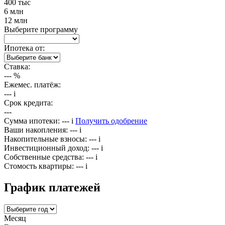
400 тыс
6 млн
12 млн
Выберите программу
Ипотека от:
Ставка:
---
%
Ежемес. платёж:
---
i
Срок кредита:
---
Сумма ипотеки:
---
i
Получить одобрение
Ваши накопления:
---
i
Накопительные взносы:
---
i
Инвестиционный доход:
---
i
Собственные средства:
---
i
Стомость квартиры:
---
i
График платежей
Месяц