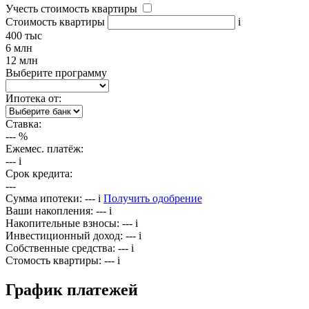
Учесть стоимость квартиры
Стоимость квартиры
i
400 тыс
6 млн
12 млн
Выберите программу
Ипотека от:
Ставка:
---
%
Ежемес. платёж:
---
i
Срок кредита:
---
Сумма ипотеки:
---
i
Получить одобрение
Ваши накопления:
---
i
Накопительные взносы:
---
i
Инвестиционный доход:
---
i
Собственные средства:
---
i
Стомость квартиры:
---
i
График платежей