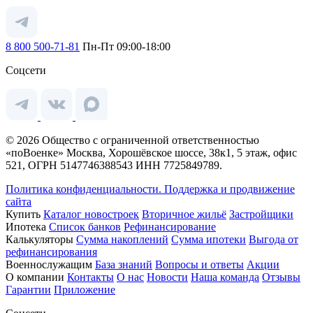
8 800 500-71-81
Пн-Пт 09:00-18:00
Соцсети
© 2026 Общество с ограниченной ответственностью
«поВоенке» Москва, Хорошёвское шоссе, 38к1, 5 этаж, офис
521, ОГРН 5147746388543 ИНН 7725849789.
Политика конфиденциальности.
Поддержка и продвижение
сайта
Купить
Каталог новостроек
Вторичное жильё
Застройщики
Ипотека
Список банков
Рефинансирование
Калькуляторы
Сумма накоплений
Сумма ипотеки
Выгода от
рефинансирования
Военнослужащим
База знаний
Вопросы и ответы
Акции
О компании
Контакты
О нас
Новости
Наша команда
Отзывы
Гарантии
Приложение