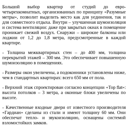
Большой выбор квартир от студий до евро-
четырехкомнатных, организованных по принципу «Разумные
метры», позволит выделить место как для уединения, так и
для совместного отдыха. Внутри – улучшенная шумоизоляция
и система вентиляции: даже при закрытых окнах в помещение
проникает свежий воздух. Снаружи – широкие балконы или
лоджии от 1,2 до 1,8 метра, предусмотренные в каждой
квартире.
- Толщина межквартирных стен – до 400 мм, толщина
перекрытий этажей – 300 мм. Это обеспечивает повышенную
шумоизоляцию в помещениях.
- Размеры окон увеличены, а подоконники установлены ниже,
чем в стандартных квартирах: всего 650 мм от пола.
- Верхний этаж спроектирован согласно концепции «Top flat»:
высота потолков – 3 метра, а оконные блоки увеличены по
высоте.
- Качественные входные двери от известного производителя
«Гардиан» сделаны из стали и имеют толщину 60 мм. Они
обеспечат тепло- и звукоизоляцию, оснащены системой
взломостойких замков.