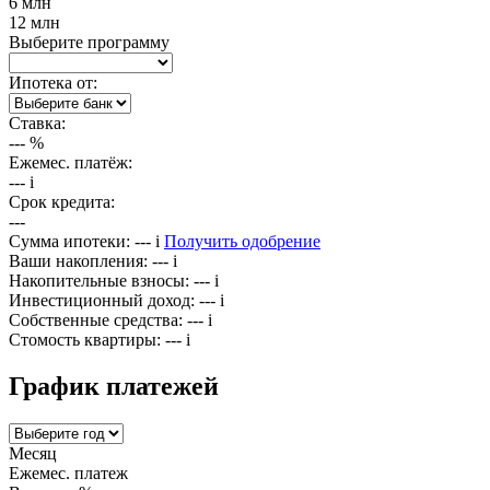
6 млн
12 млн
Выберите программу
Ипотека от:
Ставка:
---
%
Ежемес. платёж:
---
i
Срок кредита:
---
Сумма ипотеки:
---
i
Получить одобрение
Ваши накопления:
---
i
Накопительные взносы:
---
i
Инвестиционный доход:
---
i
Собственные средства:
---
i
Стомость квартиры:
---
i
График платежей
Месяц
Ежемес. платеж