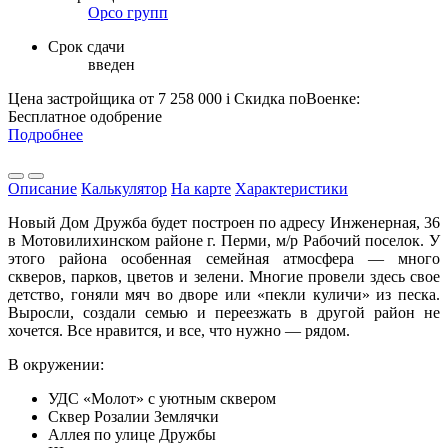
Орсо групп
Срок сдачи
введен
Цена застройщика
от 7 258 000
i
Скидка поВоенке:
Бесплатное одобрение
Подробнее
Описание
Калькулятор
На карте
Характеристики
Новый Дом Дружба будет построен по адресу Инженерная, 36
в Мотовилихинском районе г. Перми, м/р Рабочий поселок. У
этого района особенная семейная атмосфера — много
скверов, парков, цветов и зелени. Многие провели здесь свое
детство, гоняли мяч во дворе или «пекли куличи» из песка.
Выросли, создали семью и переезжать в другой район не
хочется. Все нравится, и все, что нужно — рядом.
В окружении:
УДС «Молот» с уютным сквером
Сквер Розалии Землячки
Аллея по улице Дружбы