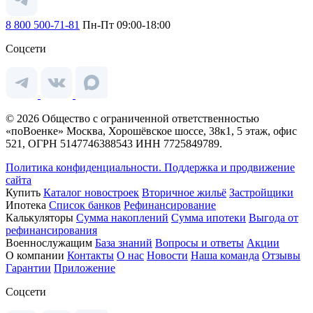
8 800 500-71-81
Пн-Пт 09:00-18:00
Соцсети
© 2026 Общество с ограниченной ответственностью
«поВоенке» Москва, Хорошёвское шоссе, 38к1, 5 этаж, офис
521, ОГРН 5147746388543 ИНН 7725849789.
Политика конфиденциальности.
Поддержка и продвижение
сайта
Купить
Каталог новостроек
Вторичное жильё
Застройщики
Ипотека
Список банков
Рефинансирование
Калькуляторы
Сумма накоплений
Сумма ипотеки
Выгода от
рефинансирования
Военнослужащим
База знаний
Вопросы и ответы
Акции
О компании
Контакты
О нас
Новости
Наша команда
Отзывы
Гарантии
Приложение
Соцсети