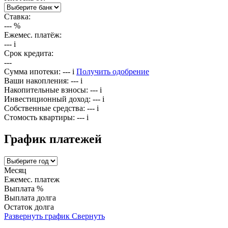
Ставка:
---
%
Ежемес. платёж:
---
i
Срок кредита:
---
Сумма ипотеки:
---
i
Получить одобрение
Ваши накопления:
---
i
Накопительные взносы:
---
i
Инвестиционный доход:
---
i
Собственные средства:
---
i
Стомость квартиры:
---
i
График платежей
Месяц
Ежемес. платеж
Выплата %
Выплата долга
Остаток долга
Развернуть график
Свернуть