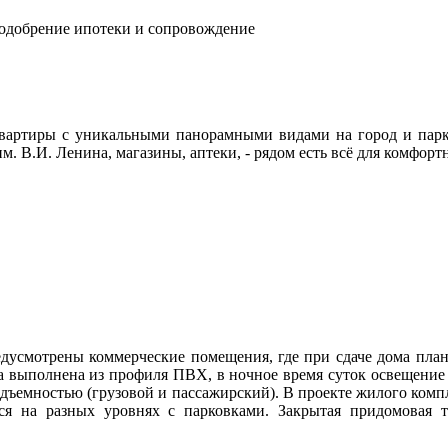
 одобрение ипотеки и сопровождение
вартиры с уникальными панорамными видами на город и парк,
м. В.И. Ленина, магазины, аптеки, -
рядом есть всё для комфорт
дусмотрены коммерческие помещения, где при сдаче дома плани
а выполнена из профиля ПВХ, в ночное время суток освещение 
одъемностью (грузовой и пассажирский). В проекте жилого компл
ся на разных уровнях с парковками. Закрытая придомовая т