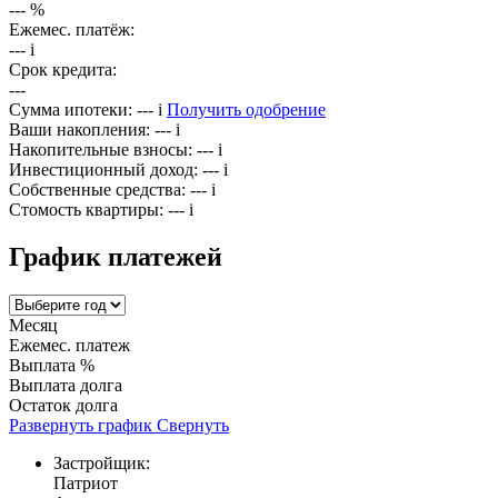
---
%
Ежемес. платёж:
---
i
Срок кредита:
---
Сумма ипотеки:
---
i
Получить одобрение
Ваши накопления:
---
i
Накопительные взносы:
---
i
Инвестиционный доход:
---
i
Собственные средства:
---
i
Стомость квартиры:
---
i
График платежей
Месяц
Ежемес. платеж
Выплата %
Выплата долга
Остаток долга
Развернуть график
Свернуть
Застройщик:
Патриот