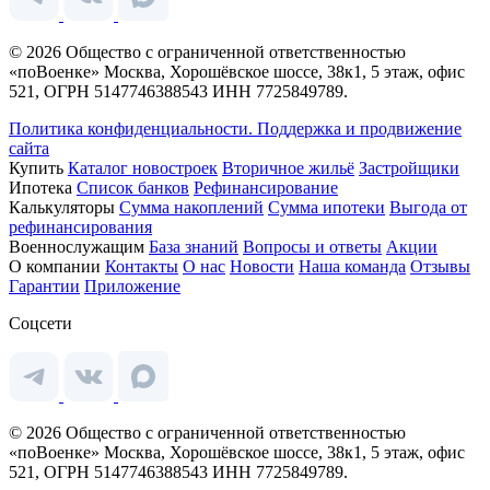
© 2026 Общество с ограниченной ответственностью
«поВоенке» Москва, Хорошёвское шоссе, 38к1, 5 этаж, офис
521, ОГРН 5147746388543 ИНН 7725849789.
Политика конфиденциальности.
Поддержка и продвижение
сайта
Купить
Каталог новостроек
Вторичное жильё
Застройщики
Ипотека
Список банков
Рефинансирование
Калькуляторы
Сумма накоплений
Сумма ипотеки
Выгода от
рефинансирования
Военнослужащим
База знаний
Вопросы и ответы
Акции
О компании
Контакты
О нас
Новости
Наша команда
Отзывы
Гарантии
Приложение
Соцсети
© 2026 Общество с ограниченной ответственностью
«поВоенке» Москва, Хорошёвское шоссе, 38к1, 5 этаж, офис
521, ОГРН 5147746388543 ИНН 7725849789.