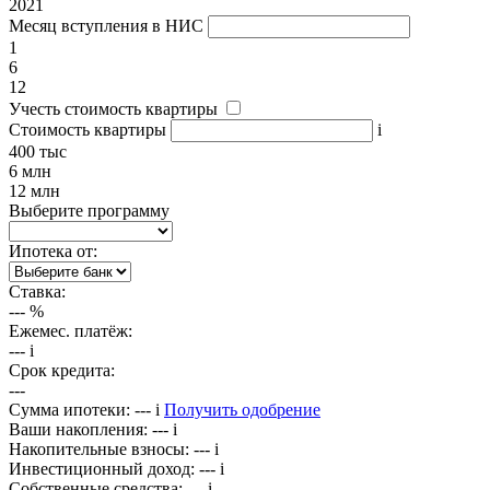
2021
Месяц вступления в НИС
1
6
12
Учесть стоимость квартиры
Стоимость квартиры
i
400 тыс
6 млн
12 млн
Выберите программу
Ипотека от:
Ставка:
---
%
Ежемес. платёж:
---
i
Срок кредита:
---
Сумма ипотеки:
---
i
Получить одобрение
Ваши накопления:
---
i
Накопительные взносы:
---
i
Инвестиционный доход:
---
i
Собственные средства:
---
i