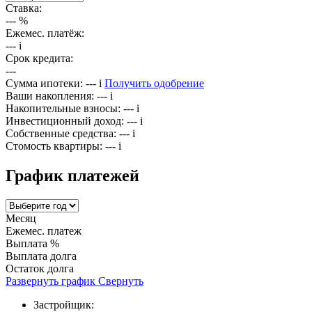
Ставка:
---
%
Ежемес. платёж:
---
i
Срок кредита:
---
Сумма ипотеки:
---
i
Получить одобрение
Ваши накопления:
---
i
Накопительные взносы:
---
i
Инвестиционный доход:
---
i
Собственные средства:
---
i
Стомость квартиры:
---
i
График платежей
Месяц
Ежемес. платеж
Выплата %
Выплата долга
Остаток долга
Развернуть график
Свернуть
Застройщик: