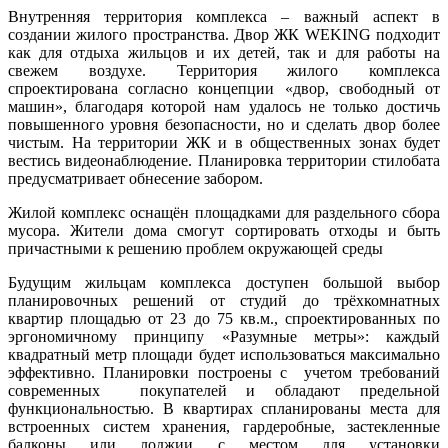
Внутренняя территория комплекса – важный аспект в
создании жилого пространства. Двор ЖК WEKING подходит
как для отдыха жильцов и их детей, так и для работы на
свежем воздухе. Территория жилого комплекса
спроектирована согласно концепции «двор, свободный от
машин», благодаря которой нам удалось не только достичь
повышенного уровня безопасности, но и сделать двор более
чистым. На территории ЖК и в общественных зонах будет
вестись видеонаблюдение. Планировка территории стилобата
предусматривает обнесение забором.
Жилой комплекс оснащён площадками для раздельного сбора
мусора. Жители дома смогут сортировать отходы и быть
причастными к решению проблем окружающей среды
Будущим жильцам комплекса доступен большой выбор
планировочных решений от студий до трёхкомнатных
квартир площадью от 23 до 75 кв.м., спроектированных по
эргономичному принципу «Разумные метры»: каждый
квадратный метр площади будет использоваться максимально
эффективно. Планировки построены с учетом требований
современных покупателей и обладают предельной
функциональностью. В квартирах спланированы места для
встроенных систем хранения, гардеробные, застекленные
балконы или лоджии с местом для установки