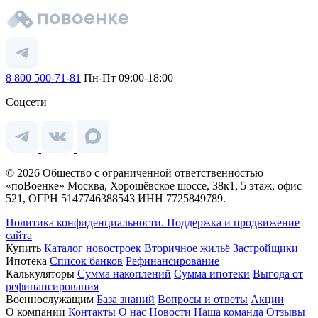
8 800 500-71-81
Пн-Пт 09:00-18:00
Соцсети
© 2026 Общество с ограниченной ответственностью
«поВоенке» Москва, Хорошёвское шоссе, 38к1, 5 этаж, офис
521, ОГРН 5147746388543 ИНН 7725849789.
Политика конфиденциальности.
Поддержка и продвижение
сайта
Купить
Каталог новостроек
Вторичное жильё
Застройщики
Ипотека
Список банков
Рефинансирование
Калькуляторы
Сумма накоплений
Сумма ипотеки
Выгода от
рефинансирования
Военнослужащим
База знаний
Вопросы и ответы
Акции
О компании
Контакты
О нас
Новости
Наша команда
Отзывы