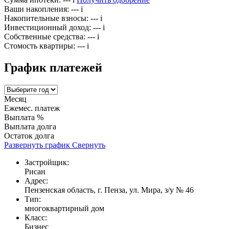
Ваши накопления:
---
i
Накопительные взносы:
---
i
Инвестиционный доход:
---
i
Собственные средства:
---
i
Стомость квартиры:
---
i
График платежей
Месяц
Ежемес. платеж
Выплата %
Выплата долга
Остаток долга
Развернуть график
Свернуть
Застройщик:
Рисан
Адрес:
Пензенская область, г. Пенза, ул. Мира, з/у № 46
Тип:
многоквартирный дом
Класс:
Бизнес