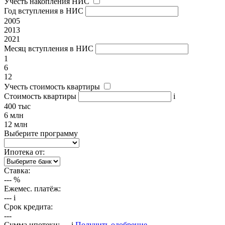
Учесть накопления НИС
Год вступления в НИС
2005
2013
2021
Месяц вступления в НИС
1
6
12
Учесть стоимость квартиры
Стоимость квартиры
i
400 тыс
6 млн
12 млн
Выберите программу
Ипотека от:
Ставка:
---
%
Ежемес. платёж:
---
i
Срок кредита:
---
Сумма ипотеки:
---
i
Получить одобрение