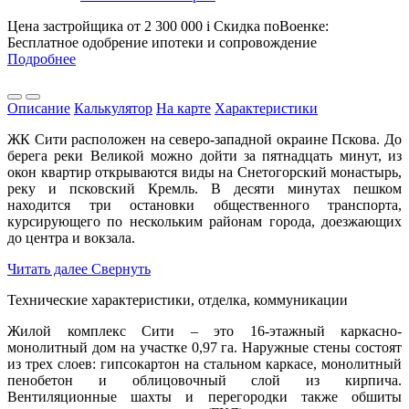
Цена застройщика
от 2 300 000
i
Скидка поВоенке:
Бесплатное одобрение ипотеки и сопровождение
Подробнее
Описание
Калькулятор
На карте
Характеристики
ЖК Сити расположен на северо-западной окраине Пскова. До
берега реки Великой можно дойти за пятнадцать минут, из
окон квартир открываются виды на Снетогорский монастырь,
реку и псковский Кремль. В десяти минутах пешком
находится три остановки общественного транспорта,
курсирующего по нескольким районам города, доезжающих
до центра и вокзала.
Читать далее
Свернуть
Технические характеристики, отделка, коммуникации
Жилой комплекс Сити – это 16-этажный каркасно-
монолитный дом на участке 0,97 га. Наружные стены состоят
из трех слоев: гипсокартон на стальном каркасе, монолитный
пенобетон и облицовочный слой из кирпича.
Вентиляционные шахты и перегородки также обшиты