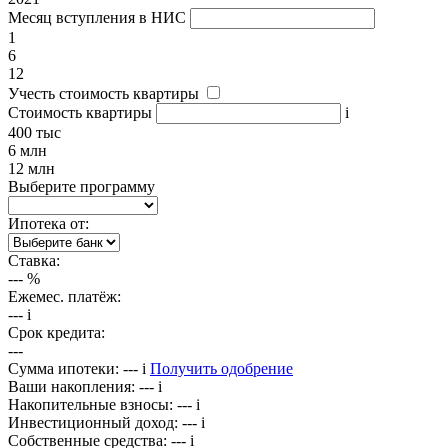
Месяц вступления в НИС
1
6
12
Учесть стоимость квартиры
Стоимость квартиры
i
400 тыс
6 млн
12 млн
Выберите программу
Ипотека от:
Ставка:
---
%
Ежемес. платёж:
---
i
Срок кредита:
---
Сумма ипотеки:
---
i
Получить одобрение
Ваши накопления:
---
i
Накопительные взносы:
---
i
Инвестиционный доход:
---
i
Собственные средства:
---
i